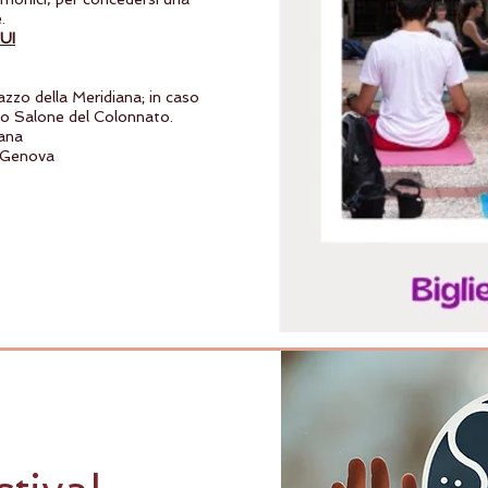
.
UI
azzo della Meridiana; in caso
do Salone del Colonnato.
iana
, Genova