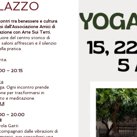
LAZZO
tri tra benessere e cultura
i dall'Associazione Amici di
azione con Arte Sui Tetti.
uore del centro storico di
saloni affrescati e il silenzio
lla pratica.
nta:
9.00 – 20.15
ta
oga. Ogni incontro prende
one per trasformarsi in
to e meditazione.
UI
9.00 – 20.00
I
ola Gatti
ompagnati dalle vibrazioni di
rmonici, per concedersi una