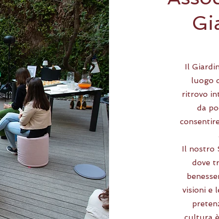
Gi
Il Giard
luogo d
ritrovo in
da po
consentire
Il nostro
dove tr
benesser
visioni e
pretenz
cultura è