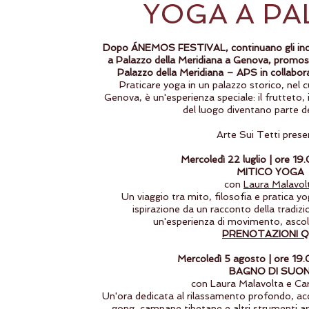
YOGA A PA
Dopo ÁNEMOS FESTIVAL, continuano gli incon
a Palazzo della Meridiana a Genova, promoss
Palazzo della Meridiana – APS in collabor
Praticare yoga in un palazzo storico, nel c
Genova, è un'esperienza speciale: il frutteto, i 
del luogo diventano parte de
Arte Sui Tetti prese
Mercoledì 22 luglio | ore 1
MITICO YOGA
con
Laura Malavol
Un viaggio tra mito, filosofia e pratica y
ispirazione da un racconto della tradizi
un'esperienza di movimento, ascol
PRENOTAZIONI Q
Mercoledì 5 agosto | ore 1
BAGNO DI SUON
con Laura Malavolta e Car
Un'ora dedicata al rilassamento profondo, acc
gong, campane tibetane e altri strumenti a