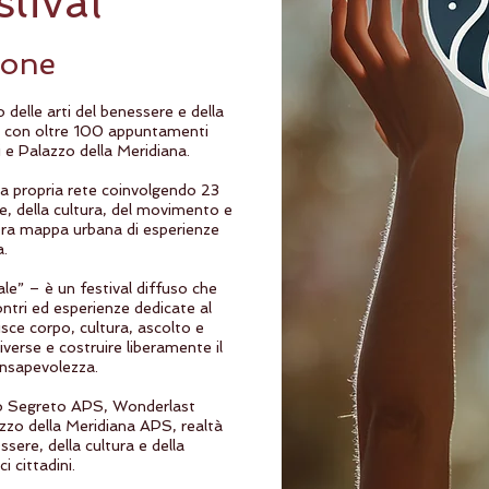
tival
ione
delle arti del benessere e della
6 con oltre 100 appuntamenti
li e Palazzo della Meridiana.
 la propria rete coinvolgendo 23
re, della cultura, del movimento e
era mappa urbana di esperienze
a.
le” – è un festival diffuso che
ntri ed esperienze dedicate al
ce corpo, cultura, ascolto e
diverse e costruire liberamente il
onsapevolezza.
ino Segreto APS, Wonderlast
zzo della Meridiana APS, realtà
ssere, della cultura e della
i cittadini.