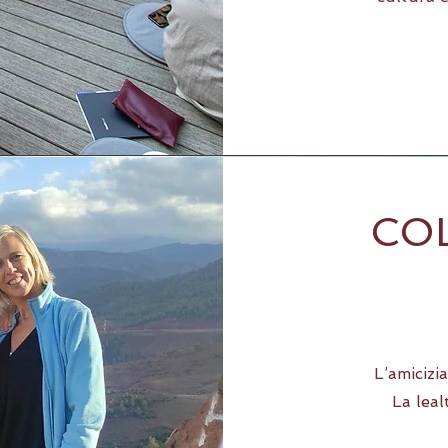
CO
L’amicizia
La leal