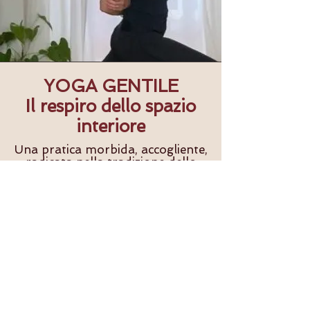
YOGA GENTILE
Il respiro dello spazio
interiore
Una pratica morbida, accogliente,
radicata nella tradizione dello
yoga e nel principio espresso da
Patañjali
:
“
sthira-sukham āsanam
” – la
postura deve essere stabile e
comoda
Yoga Gentile nasce da qui:
dall’idea che il corpo, per aprirsi,
non ha bisogno di essere forzato,
ma ascoltato.
È un invito a muoversi con