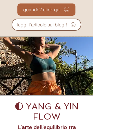
quando? click qui
leggi l'articolo sul blog !
🌓 YANG & YIN
FLOW
L’arte dell’equilibrio tra