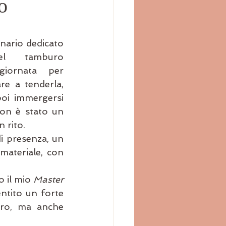
o
nario dedicato 
el tamburo 
giornata per 
re a tenderla, 
poi immergersi 
on è stato un 
 rito. 
i presenza, un 
materiale, con 
 il mio 
Master 
entito un forte 
ro, ma anche 