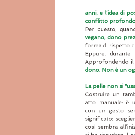
anni, e l’idea di 
conflitto profondo
Per questo, quand
vegano, dono prezi
forma di rispetto c
Eppure, durante i
Approfondendo il 
dono. Non è un ogg
La pelle non si “usa
Costruire un tam
atto manuale: è un
con un gesto semp
significato: sceglie
così sembra all’ini
ci ha ricordato il 