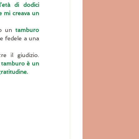
tà di dodici 
e mi creava un 
to un 
tamburo 
e fedele a una 
 il giudizio. 
l tamburo è un 
ratitudine.