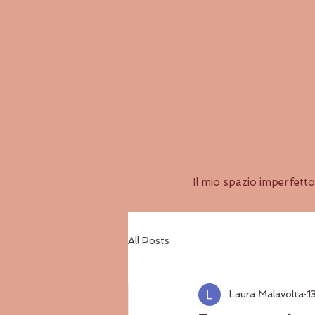
Il mio spazio imperfetto
All Posts
Laura Malavolta
1