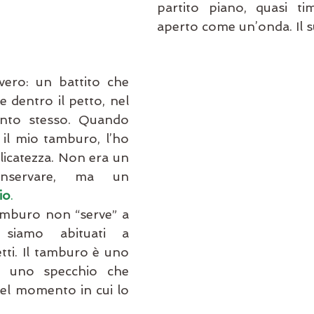
partito piano, quasi tim
aperto come un’onda. Il 
ero: un battito che 
 dentro il petto, nel 
nto stesso. Quando 
il mio tamburo, l’ho 
icatezza. Non era un 
oggetto da conservare, ma un 
io
.
amburo non “serve” a 
siamo abituati a 
tti. Il tamburo è uno 
, uno specchio che 
 nel momento in cui lo 