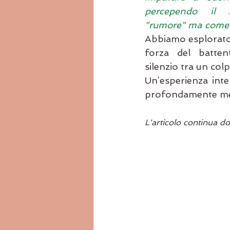
percependo il
"rumore" ma come r
Abbiamo esplorato i
forza del battente
silenzio tra un colpo
Un’esperienza inte
profondamente med
L'articolo continua do