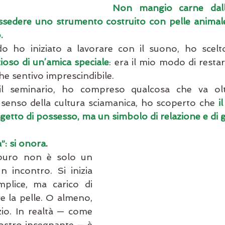
Non mangio carne dall’e
possedere uno strumento costruito con pelle animal
.
o ho iniziato a lavorare con il suono, ho scel
oso di un’amica speciale
: era il mio modo di restar
he sentivo imprescindibile. 
l seminario, ho compreso qualcosa che va oltre
senso della cultura sciamanica, ho scoperto che 
i
etto di possesso, ma un simbolo di relazione e di g
”: si onora
.
buro non è solo un 
 incontro. Si inizia 
lice, ma carico di 
re la pelle. O almeno, 
zio. In realtà — come 
nostro insegnante — è 