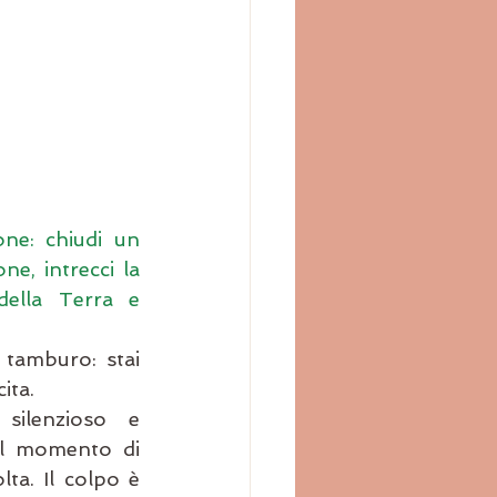
ne: chiudi un 
e, intrecci la 
ella Terra e 
tamburo: stai 
ita.
ilenzioso e 
il momento di 
ta. Il colpo è 