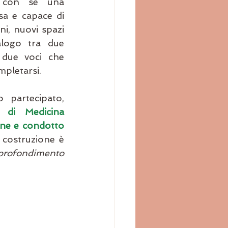
con sé una 
a e capace di 
ni, nuovi spazi 
logo tra due 
 due voci che 
mpletarsi.
Nel seminario a cui ho partecipato, 
o di Medicina 
one e condotto 
 costruzione è 
profondimento 