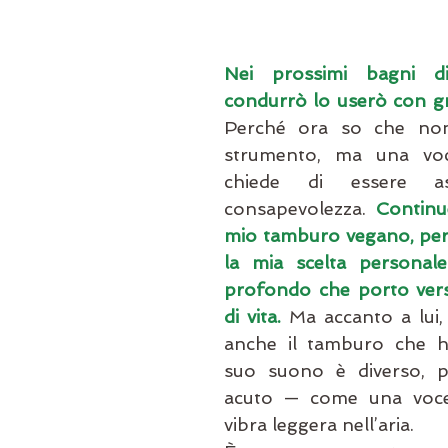
Nei prossimi bagni d
condurrò lo userò con gr
Perché ora so che non
strumento, ma una voc
chiede di essere as
consapevolezza. 
Continue
mio tamburo vegano, per
la mia scelta personale 
profondo che porto vers
di vita.
 Ma accanto a lui, 
anche il tamburo che ho 
suo suono è diverso, pi
acuto — come una voce
vibra leggera nell’aria.