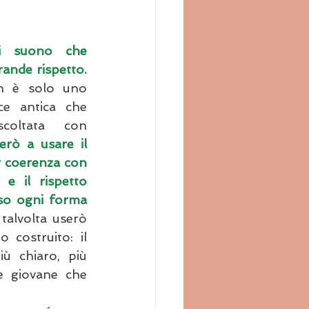
i suono che 
ande rispetto.
 è solo uno 
e antica che 
coltata con 
rò a usare il 
 coerenza con 
e il rispetto 
o ogni forma 
talvolta userò 
costruito: il 
ù chiaro, più 
 giovane che 