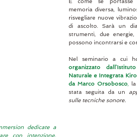
È come se portasse 
memoria diversa, luminos
risvegliare nuove vibrazio
di ascolto. Sarà un dia
strumenti, due energie,
possono incontrarsi e co
organizzato dall’Istitut
Naturale e Integrata Kir
da Marco Orsobosco
,
 la
stata seguita da un 
ap
sulle tecniche sonore. 
mmersion dedicate a 
re con intenzione, 